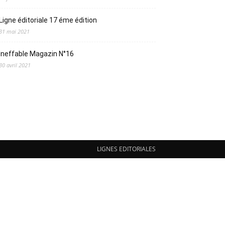
Ligne éditoriale 17 éme édition
31 mai 2021
Ineffable Magazin N°16
30 avril 2021
LIGNES EDITORIALES