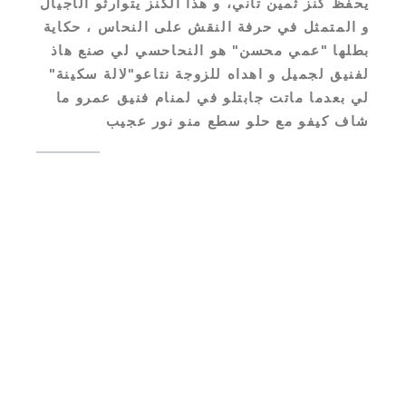
يحفظ كنز ثمين تاني، و هذا الكنز يتوارثو الأجيال
و المتمثل في حرفة النقش على النحاس ، حكاية
بطلها "عمي محسن" هو النحاحسي لي صنع هاذ
لفنيق لجميل و اهداه للزوجة نتاعو"لالة سكينة"
لي بعدما ماتت جابتلو في لمنام فنيق عمرو ما
شاف كيفو مع حلو سطع منو نور عجيب