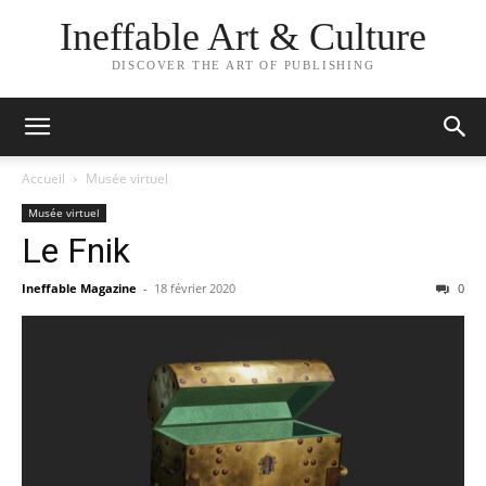
Ineffable Art & Culture
DISCOVER THE ART OF PUBLISHING
Accueil
Musée virtuel
Musée virtuel
Le Fnik
Ineffable Magazine
-
18 février 2020
0