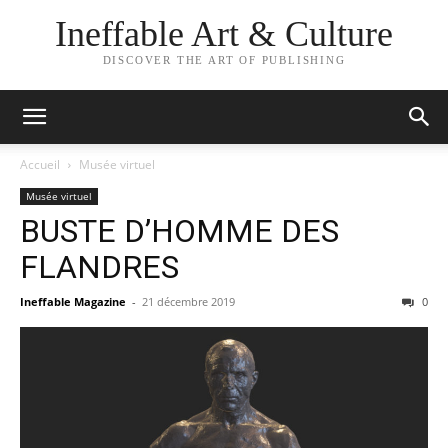
Ineffable Art & Culture
DISCOVER THE ART OF PUBLISHING
Accueil
Musée virtuel
Musée virtuel
BUSTE D’HOMME DES
FLANDRES​
Ineffable Magazine
-
21 décembre 2019
0