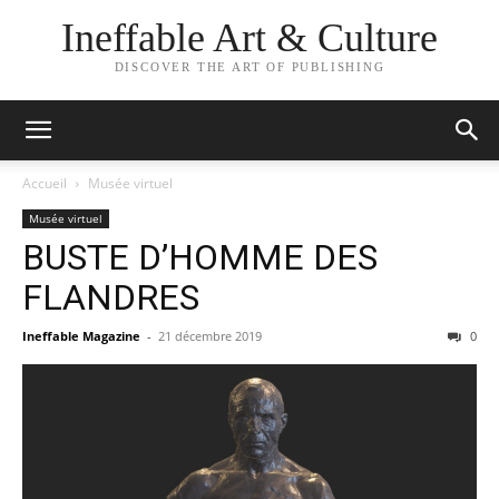
Ineffable Art & Culture
DISCOVER THE ART OF PUBLISHING
Accueil
Musée virtuel
Musée virtuel
BUSTE D’HOMME DES
FLANDRES​
Ineffable Magazine
-
21 décembre 2019
0